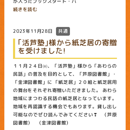
が入ったブックスタート・パ
続きを読む
2023年11月28日
共通
｢活芦塾｣様から紙芝居の寄贈
を受けました!
１１月２４日㈮、「活芦塾」様から「あわらの
民話」の普及を目的として、「芦原図書館」・
「金津図書館」に 「紙芝居」２０組と紙芝居用
の舞台をそれぞれ寄贈いただきました。 あわら
地域にまつわる民話の紙芝居となっています。
地域を再認識する機会でもあります。貸し出し
可能なのでぜひ読んでみてください❣ （芦原
図書館） （金津図書館）