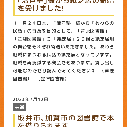
｢活芦塾｣様から紙芝居の寄贈
を受けました!
１１月２４日㈮、「活芦塾」様から「あわらの
民話」の普及を目的として、「芦原図書館」・
「金津図書館」に 「紙芝居」２０組と紙芝居用
の舞台をそれぞれ寄贈いただきました。 あわら
地域にまつわる民話の紙芝居となっています。
地域を再認識する機会でもあります。貸し出し
可能なのでぜひ読んでみてください❣ （芦原
図書館） （金津図書館）
2023年7月12日
共通
坂井市､加賀市の図書館で本
を借りられます｡