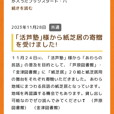
が入ったブックスタート・パ
続きを読む
2023年11月28日
共通
｢活芦塾｣様から紙芝居の寄贈
を受けました!
１１月２４日㈮、「活芦塾」様から「あわらの
民話」の普及を目的として、「芦原図書館」・
「金津図書館」に 「紙芝居」２０組と紙芝居用
の舞台をそれぞれ寄贈いただきました。 あわら
地域にまつわる民話の紙芝居となっています。
地域を再認識する機会でもあります。貸し出し
可能なのでぜひ読んでみてください❣ （芦原
図書館） （金津図書館）